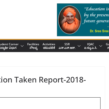
udent Corner
Facilities
Activities
SSR
IQAC
Ga
ಿದ್ಯಾರ್ಥಿ ವಿಭಾಗ
ಸೌಲಭ್ಯ
ಚಟುವಟಿಕೆ
ಎಸ್.ಎಸ್.ಆರ್.
ಐ.ಕ್ಯೂ.ಎ.ಸಿ.
ಗ
ion Taken Report-2018-