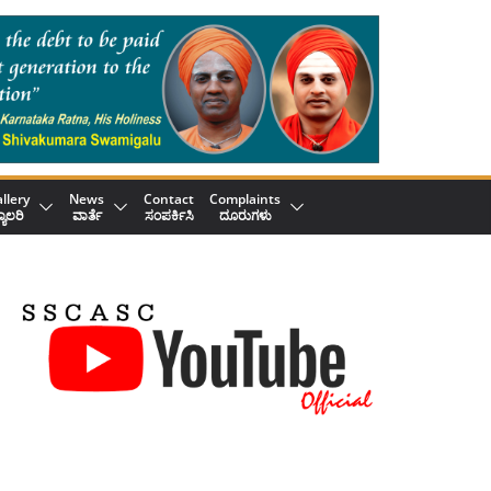
llery
News
Contact
Complaints
್ಯಾಲರಿ
ವಾರ್ತೆ
ಸಂಪರ್ಕಿಸಿ
ದೂರುಗಳು