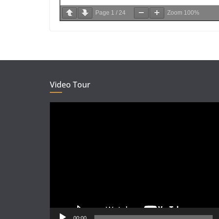
Page
1
/
24
Zoom
100%
Video Tour
Video
Player
00:00