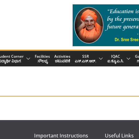
udent Corner
Facilities
Activities
SSR
IQAC
Ga
ಿದ್ಯಾರ್ಥಿ ವಿಭಾಗ
ಸೌಲಭ್ಯ
ಚಟುವಟಿಕೆ
ಎಸ್.ಎಸ್.ಆರ್.
ಐ.ಕ್ಯೂ.ಎ.ಸಿ.
ಗ
Important Instructions
Useful Links