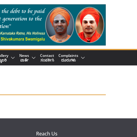
llery
News
Contact
Complaints
್ಯಾಲರಿ
ವಾರ್ತೆ
ಸಂಪರ್ಕಿಸಿ
ದೂರುಗಳು
Reach Us