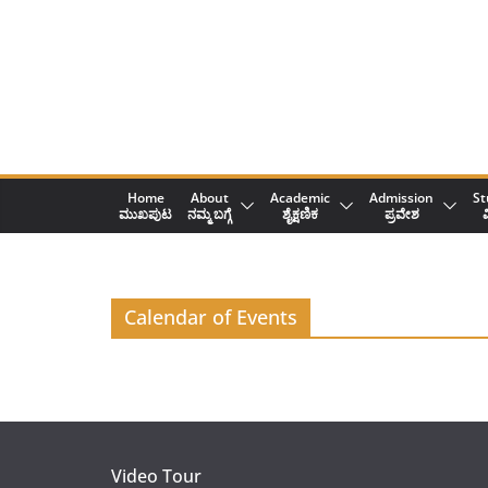
Skip
to
content
Home
About
Academic
Admission
St
ಮುಖಪುಟ
ನಮ್ಮ ಬಗ್ಗೆ
ಶೈಕ್ಷಣಿಕ
ಪ್ರವೇಶ
ವ
Calendar of Events
Video Tour