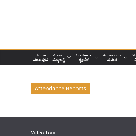
Skip
to
content
Home
About
Academic
Admission
St
ಮುಖಪುಟ
ನಮ್ಮ ಬಗ್ಗೆ
ಶೈಕ್ಷಣಿಕ
ಪ್ರವೇಶ
ವ
Attendance Reports
Video Tour