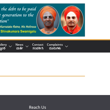
llery
News
Contact
Complaints
್ಯಾಲರಿ
ವಾರ್ತೆ
ಸಂಪರ್ಕಿಸಿ
ದೂರುಗಳು
Reach Us