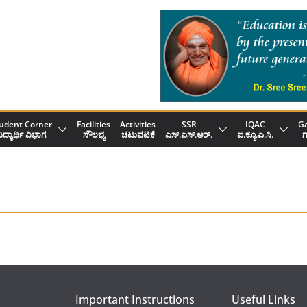
udent Corner
Facilities
Activities
SSR
IQAC
Ga
ಿದ್ಯಾರ್ಥಿ ವಿಭಾಗ
ಸೌಲಭ್ಯ
ಚಟುವಟಿಕೆ
ಎಸ್.ಎಸ್.ಆರ್.
ಐ.ಕ್ಯೂ.ಎ.ಸಿ.
ಗ
Important Instructions
Useful Links