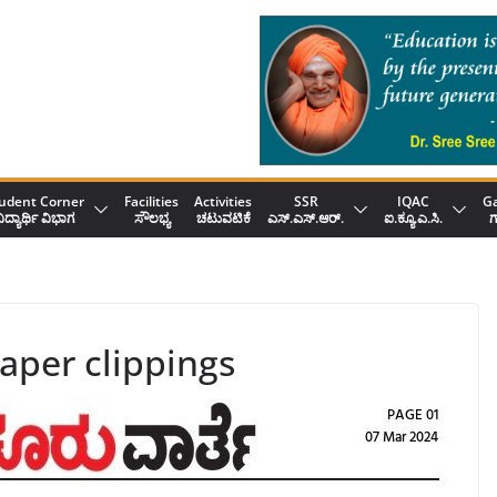
udent Corner
Facilities
Activities
SSR
IQAC
Ga
ಿದ್ಯಾರ್ಥಿ ವಿಭಾಗ
ಸೌಲಭ್ಯ
ಚಟುವಟಿಕೆ
ಎಸ್.ಎಸ್.ಆರ್.
ಐ.ಕ್ಯೂ.ಎ.ಸಿ.
ಗ
aper clippings