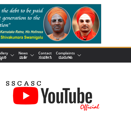
llery
News
Contact
Complaints
್ಯಾಲರಿ
ವಾರ್ತೆ
ಸಂಪರ್ಕಿಸಿ
ದೂರುಗಳು