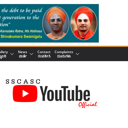
llery
News
Contact
Complaints
್ಯಾಲರಿ
ವಾರ್ತೆ
ಸಂಪರ್ಕಿಸಿ
ದೂರುಗಳು