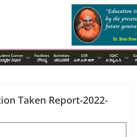
udent Corner
Facilities
Activities
SSR
IQAC
Ga
ಿದ್ಯಾರ್ಥಿ ವಿಭಾಗ
ಸೌಲಭ್ಯ
ಚಟುವಟಿಕೆ
ಎಸ್.ಎಸ್.ಆರ್.
ಐ.ಕ್ಯೂ.ಎ.ಸಿ.
ಗ
ion Taken Report-2022-