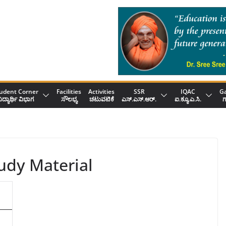
udent Corner
Facilities
Activities
SSR
IQAC
Ga
ಿದ್ಯಾರ್ಥಿ ವಿಭಾಗ
ಸೌಲಭ್ಯ
ಚಟುವಟಿಕೆ
ಎಸ್.ಎಸ್.ಆರ್.
ಐ.ಕ್ಯೂ.ಎ.ಸಿ.
ಗ
udy Material