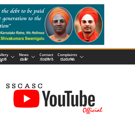
llery
News
Contact
Complaints
್ಯಾಲರಿ
ವಾರ್ತೆ
ಸಂಪರ್ಕಿಸಿ
ದೂರುಗಳು