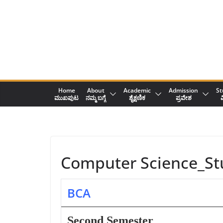
Skip
to
content
Home
About
Academic
Admission
St
ಮುಖಪುಟ
ನಮ್ಮ ಬಗ್ಗೆ
ಶೈಕ್ಷಣಿಕ
ಪ್ರವೇಶ
ವ
Computer Science_St
BCA
Second Semester